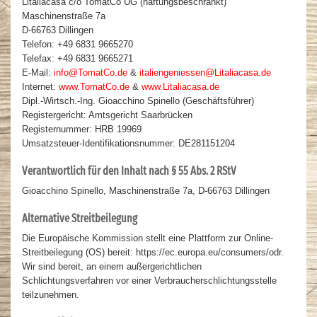
Litaliacasa c/o TomatCo UG (haftungsbeschränkt)
Maschinenstraße 7a
D-66763 Dillingen
Telefon: +49 6831 9665270
Telefax: +49 6831 9665271
E-Mail:
info@TomatCo.de
&
italiengeniessen@Litaliacasa.de
Internet:
www.TomatCo.de
&
www.Litaliacasa.de
Dipl.-Wirtsch.-Ing. Gioacchino Spinello (Geschäftsführer)
Registergericht: Amtsgericht Saarbrücken
Registernummer: HRB 19969
Umsatzsteuer-Identifikationsnummer: DE281151204
Verantwortlich für den Inhalt nach § 55 Abs. 2 RStV
Gioacchino Spinello, Maschinenstraße 7a, D-66763 Dillingen
Alternative Streitbeilegung
Die Europäische Kommission stellt eine Plattform zur Online-
Streitbeilegung (OS) bereit: https://ec.europa.eu/consumers/odr.
Wir sind bereit, an einem außergerichtlichen
Schlichtungsverfahren vor einer Verbraucherschlichtungsstelle
teilzunehmen.